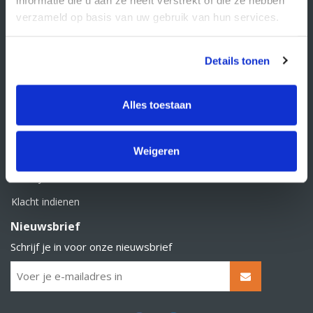
BTW nummer: NL856526605B01
verzameld op basis van uw gebruik van hun services.
Klantenservice
Contact
Details tonen
Over Supply Service B.V.
Veelgestelde vragen
Alles toestaan
Retourbeleid
Weigeren
Algemene voorwaarden
Privacy statement
Klacht indienen
Nieuwsbrief
Schrijf je in voor onze nieuwsbrief