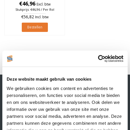
Oranje, rol à 1.370 stuks
€46,96
Excl. btw
Stukprijs: €46,96 / Per Rol
€56,82
Incl. btw
Bestellen
1
Deze website maakt gebruik van cookies
Contactgegevens
We gebruiken cookies om content en advertenties te
Supply Service B.V.
personaliseren, om functies voor social media te bieden
Nijverheidsstraat 25-K
en om ons websiteverkeer te analyseren. Ook delen we
3861 RJ Nijkerk
informatie over uw gebruik van onze site met onze
info@supplyservice.nl
+31 33 468 13 42
partners voor social media, adverteren en analyse. Deze
partners kunnen deze gegevens combineren met andere
KvK nummer: 66384737
informatie die u aan ze heeft verstrekt of die ze hebben