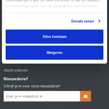
BTW nummer: NL856526605B01
verzameld op basis van uw gebruik van hun services.
Klantenservice
Contact
Details tonen
Over Supply Service B.V.
Veelgestelde vragen
Alles toestaan
Retourbeleid
Weigeren
Algemene voorwaarden
Privacy statement
Klacht indienen
Nieuwsbrief
Schrijf je in voor onze nieuwsbrief