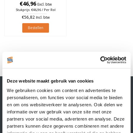
Geel, rol à 1.370 stuks
€46,96
Excl. btw
Stukprijs: €46,96 / Per Rol
€56,82
Incl. btw
Bestellen
1
Deze website maakt gebruik van cookies
Contactgegevens
We gebruiken cookies om content en advertenties te
Supply Service B.V.
personaliseren, om functies voor social media te bieden
Nijverheidsstraat 25-K
en om ons websiteverkeer te analyseren. Ook delen we
3861 RJ Nijkerk
informatie over uw gebruik van onze site met onze
info@supplyservice.nl
+31 33 468 13 42
partners voor social media, adverteren en analyse. Deze
partners kunnen deze gegevens combineren met andere
KvK nummer: 66384737
informatie die u aan ze heeft verstrekt of die ze hebben