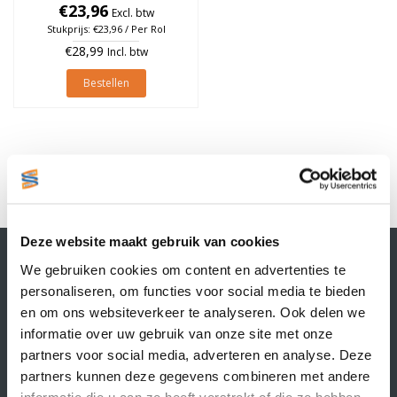
€23,96
à 930 stuks
Excl. btw
Stukprijs: €23,96 / Per Rol
€28,99
Incl. btw
Bestellen
1
Deze website maakt gebruik van cookies
Contactgegevens
We gebruiken cookies om content en advertenties te
Supply Service B.V.
personaliseren, om functies voor social media te bieden
Nijverheidsstraat 25-K
en om ons websiteverkeer te analyseren. Ook delen we
3861 RJ Nijkerk
informatie over uw gebruik van onze site met onze
info@supplyservice.nl
+31 33 468 13 42
partners voor social media, adverteren en analyse. Deze
partners kunnen deze gegevens combineren met andere
KvK nummer: 66384737
informatie die u aan ze heeft verstrekt of die ze hebben