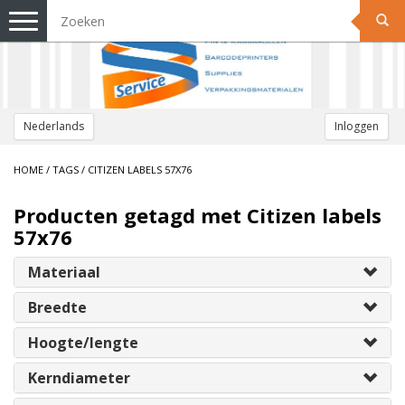
Toggle
navigation
Nederlands
Inloggen
HOME
/
TAGS
/
CITIZEN LABELS 57X76
Producten getagd met Citizen labels
57x76
Materiaal
Breedte
Hoogte/lengte
Kerndiameter