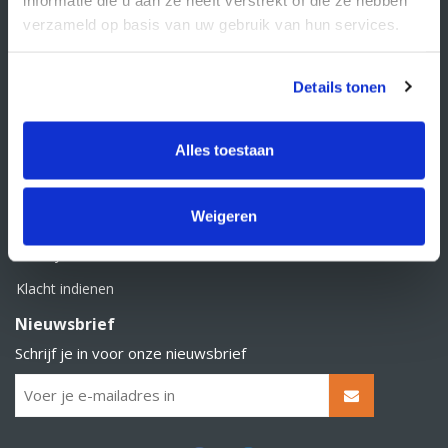
BTW nummer: NL856526605B01
verzameld op basis van uw gebruik van hun services.
Klantenservice
Contact
Details tonen
Over Supply Service B.V.
Veelgestelde vragen
Alles toestaan
Retourbeleid
Weigeren
Algemene voorwaarden
Privacy statement
Klacht indienen
Nieuwsbrief
Schrijf je in voor onze nieuwsbrief