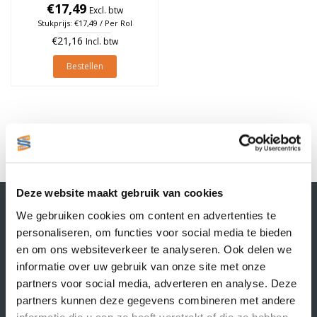
€17,49
à 2.000 stuks
Excl. btw
Stukprijs: €17,49 / Per Rol
€21,16
Incl. btw
Bestellen
1
Deze website maakt gebruik van cookies
Contactgegevens
We gebruiken cookies om content en advertenties te
Supply Service B.V.
personaliseren, om functies voor social media te bieden
Nijverheidsstraat 25-K
en om ons websiteverkeer te analyseren. Ook delen we
3861 RJ Nijkerk
informatie over uw gebruik van onze site met onze
info@supplyservice.nl
+31 33 468 13 42
partners voor social media, adverteren en analyse. Deze
partners kunnen deze gegevens combineren met andere
KvK nummer: 66384737
informatie die u aan ze heeft verstrekt of die ze hebben