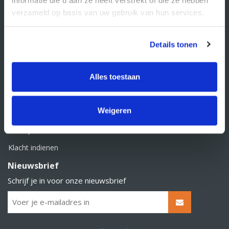
BTW nummer: NL856526605B01
verzameld op basis van uw gebruik van hun services.
Klantenservice
Contact
Details tonen
Over Supply Service B.V.
Veelgestelde vragen
Alles toestaan
Retourbeleid
Weigeren
Algemene voorwaarden
Privacy statement
Klacht indienen
Nieuwsbrief
Schrijf je in voor onze nieuwsbrief