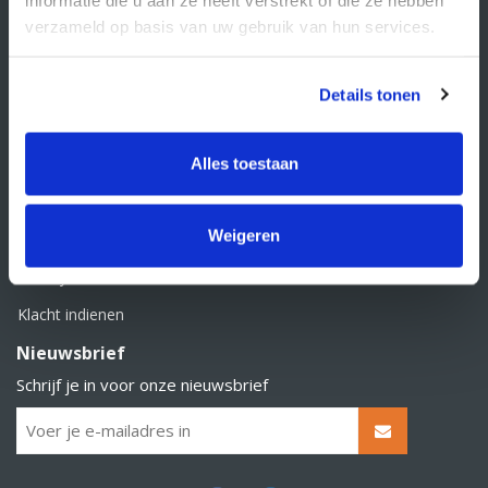
BTW nummer: NL856526605B01
verzameld op basis van uw gebruik van hun services.
Klantenservice
Contact
Details tonen
Over Supply Service B.V.
Veelgestelde vragen
Alles toestaan
Retourbeleid
Weigeren
Algemene voorwaarden
Privacy statement
Klacht indienen
Nieuwsbrief
Schrijf je in voor onze nieuwsbrief