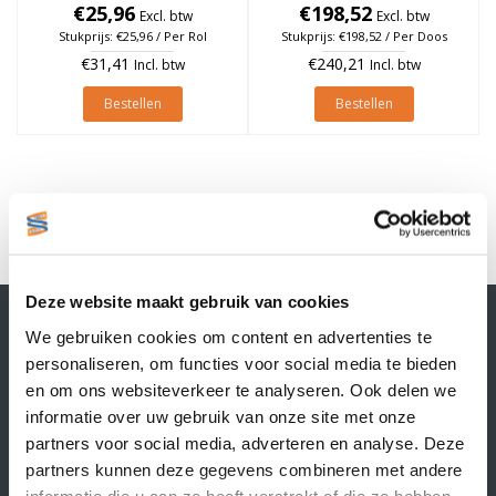
25mm, rol à 475 stuks
€25,96
25mm, rol à 475 stuks (Per
€198,52
Excl. btw
Excl. btw
doos)
Stukprijs: €25,96 / Per Rol
Stukprijs: €198,52 / Per Doos
€31,41
€240,21
Incl. btw
Incl. btw
Bestellen
Bestellen
1
Deze website maakt gebruik van cookies
Contactgegevens
We gebruiken cookies om content en advertenties te
Supply Service B.V.
personaliseren, om functies voor social media te bieden
Nijverheidsstraat 25-K
en om ons websiteverkeer te analyseren. Ook delen we
3861 RJ Nijkerk
informatie over uw gebruik van onze site met onze
info@supplyservice.nl
+31 33 468 13 42
partners voor social media, adverteren en analyse. Deze
partners kunnen deze gegevens combineren met andere
KvK nummer: 66384737
informatie die u aan ze heeft verstrekt of die ze hebben