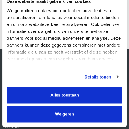
Deze website maakt gebruik van cookies
Bestellen
We gebruiken cookies om content en advertenties te
personaliseren, om functies voor social media te bieden
en om ons websiteverkeer te analyseren. Ook delen we
1
informatie over uw gebruik van onze site met onze
partners voor social media, adverteren en analyse. Deze
partners kunnen deze gegevens combineren met andere
informatie die u aan ze heeft verstrekt of die ze hebben
Contactgegevens
verzameld op basis van uw gebruik van hun services.
Supply Service B.V.
Nijverheidsstraat 25-K
3861 RJ Nijkerk
Details tonen
info@supplyservice.nl
+31 33 468 13 42
Alles toestaan
KvK nummer: 66384737
BTW nummer: NL856526605B01
Weigeren
Klantenservice
Contact