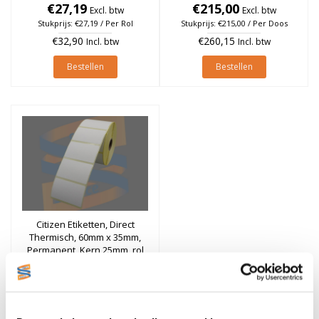
€27,19
à 1.750 stuks
à 1.340 stuks (Per doos)
€215,00
Excl. btw
Excl. btw
Stukprijs: €27,19 / Per Rol
Stukprijs: €215,00 / Per Doos
€32,90
€260,15
Incl. btw
Incl. btw
Bestellen
Bestellen
Citizen Etiketten, Direct
Thermisch, 60mm x 35mm,
Permanent, Kern 25mm, rol
€23,96
à 1.340 stuks
Excl. btw
Stukprijs: €23,96 / Per Rol
€28,99
Incl. btw