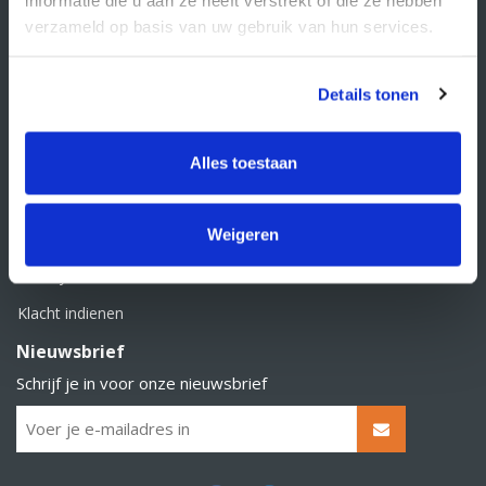
BTW nummer: NL856526605B01
verzameld op basis van uw gebruik van hun services.
Klantenservice
Contact
Details tonen
Over Supply Service B.V.
Veelgestelde vragen
Alles toestaan
Retourbeleid
Weigeren
Algemene voorwaarden
Privacy statement
Klacht indienen
Nieuwsbrief
Schrijf je in voor onze nieuwsbrief