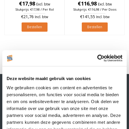
€17,98
à 1.370 stuks
à 1.370 stuks (Per doos)
€116,98
Excl. btw
Excl. btw
Stukprijs: €17,98 / Per Rol
Stukprijs: €116,98 / Per Doos
€21,76
€141,55
Incl. btw
Incl. btw
Bestellen
Bestellen
1
Deze website maakt gebruik van cookies
Contactgegevens
We gebruiken cookies om content en advertenties te
Supply Service B.V.
personaliseren, om functies voor social media te bieden
Nijverheidsstraat 25-K
en om ons websiteverkeer te analyseren. Ook delen we
3861 RJ Nijkerk
informatie over uw gebruik van onze site met onze
info@supplyservice.nl
+31 33 468 13 42
partners voor social media, adverteren en analyse. Deze
partners kunnen deze gegevens combineren met andere
KvK nummer: 66384737
informatie die u aan ze heeft verstrekt of die ze hebben