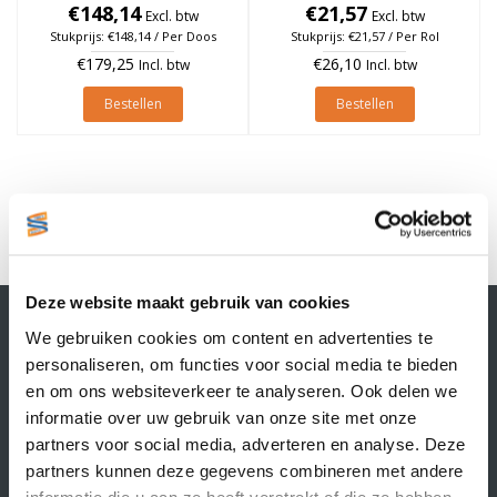
à 1.370 stuks (Per doos)
€148,14
€21,57
à 1.370 stuks
Excl. btw
Excl. btw
Stukprijs: €148,14 / Per Doos
Stukprijs: €21,57 / Per Rol
€179,25
€26,10
Incl. btw
Incl. btw
Bestellen
Bestellen
1
Deze website maakt gebruik van cookies
Contactgegevens
We gebruiken cookies om content en advertenties te
Supply Service B.V.
personaliseren, om functies voor social media te bieden
Nijverheidsstraat 25-K
en om ons websiteverkeer te analyseren. Ook delen we
3861 RJ Nijkerk
informatie over uw gebruik van onze site met onze
info@supplyservice.nl
+31 33 468 13 42
partners voor social media, adverteren en analyse. Deze
partners kunnen deze gegevens combineren met andere
KvK nummer: 66384737
informatie die u aan ze heeft verstrekt of die ze hebben