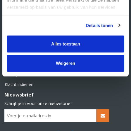
BTW nummer: NL856526605B01
verzameld op basis van uw gebruik van hun services.
Klantenservice
Contact
Details tonen
Over Supply Service B.V.
Veelgestelde vragen
Alles toestaan
Retourbeleid
Weigeren
Algemene voorwaarden
Privacy statement
Klacht indienen
Nieuwsbrief
Schrijf je in voor onze nieuwsbrief