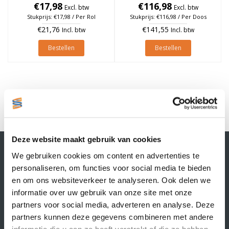
€17,98
à 1.370 stuks
à 1.370 stuks (Per doos)
€116,98
Excl. btw
Excl. btw
Stukprijs: €17,98 / Per Rol
Stukprijs: €116,98 / Per Doos
€21,76
€141,55
Incl. btw
Incl. btw
Bestellen
Bestellen
1
Deze website maakt gebruik van cookies
Contactgegevens
We gebruiken cookies om content en advertenties te
Supply Service B.V.
personaliseren, om functies voor social media te bieden
Nijverheidsstraat 25-K
en om ons websiteverkeer te analyseren. Ook delen we
3861 RJ Nijkerk
informatie over uw gebruik van onze site met onze
info@supplyservice.nl
+31 33 468 13 42
partners voor social media, adverteren en analyse. Deze
partners kunnen deze gegevens combineren met andere
KvK nummer: 66384737
informatie die u aan ze heeft verstrekt of die ze hebben