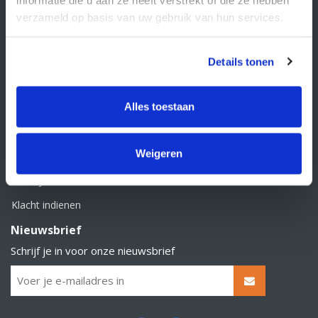
BTW nummer: NL856526605B01
verzameld op basis van uw gebruik van hun services.
Klantenservice
Contact
Details tonen
Over Supply Service B.V.
Veelgestelde vragen
Alles toestaan
Retourbeleid
Weigeren
Algemene voorwaarden
Privacy statement
Klacht indienen
Nieuwsbrief
Schrijf je in voor onze nieuwsbrief