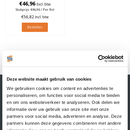
Groen, rol à 1.370 stuks
€46,96
Excl. btw
Stukprijs: €46,96 / Per Rol
€56,82
Incl. btw
Bestellen
1
Deze website maakt gebruik van cookies
Contactgegevens
We gebruiken cookies om content en advertenties te
Supply Service B.V.
personaliseren, om functies voor social media te bieden
Nijverheidsstraat 25-K
en om ons websiteverkeer te analyseren. Ook delen we
3861 RJ Nijkerk
informatie over uw gebruik van onze site met onze
info@supplyservice.nl
+31 33 468 13 42
partners voor social media, adverteren en analyse. Deze
partners kunnen deze gegevens combineren met andere
KvK nummer: 66384737
informatie die u aan ze heeft verstrekt of die ze hebben