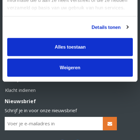
BTW nummer: NL856526605B01
verzameld op basis van uw gebruik van hun services.
Klantenservice
Contact
Details tonen
Over Supply Service B.V.
Veelgestelde vragen
Alles toestaan
Retourbeleid
Weigeren
Algemene voorwaarden
Privacy statement
Klacht indienen
Nieuwsbrief
Schrijf je in voor onze nieuwsbrief