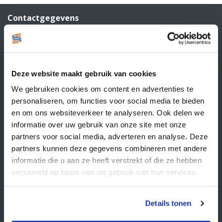
Contactgegevens
Supply Service B.V.
Nijverheidsstraat 25-K
3861 RJ Nijkerk
info@supplyservice.nl
+31 33 468 13 42
Deze website maakt gebruik van cookies
We gebruiken cookies om content en advertenties te
KvK nummer: 66384737
personaliseren, om functies voor social media te bieden
BTW nummer: NL856526605B01
en om ons websiteverkeer te analyseren. Ook delen we
Klantenservice
informatie over uw gebruik van onze site met onze
partners voor social media, adverteren en analyse. Deze
Contact
partners kunnen deze gegevens combineren met andere
Over Supply Service B.V.
informatie die u aan ze heeft verstrekt of die ze hebben
Veelgestelde vragen
verzameld op basis van uw gebruik van hun services.
Retourbeleid
Details tonen
Algemene voorwaarden