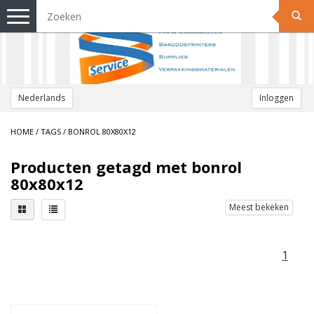
Toggle
navigation
Nederlands
Inloggen
HOME
/
TAGS
/
BONROL 80X80X12
Producten getagd met bonrol
80x80x12
Meest bekeken
1