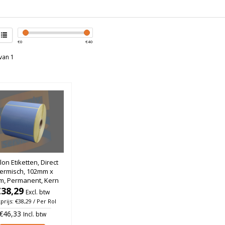
€
0
€
40
van 1
lon Etiketten, Direct
ermisch, 102mm x
m, Permanent, Kern
m, Blauw, rol à 930
€38,29
Excl. btw
stuks
prijs: €38,29 / Per Rol
€46,33
Incl. btw