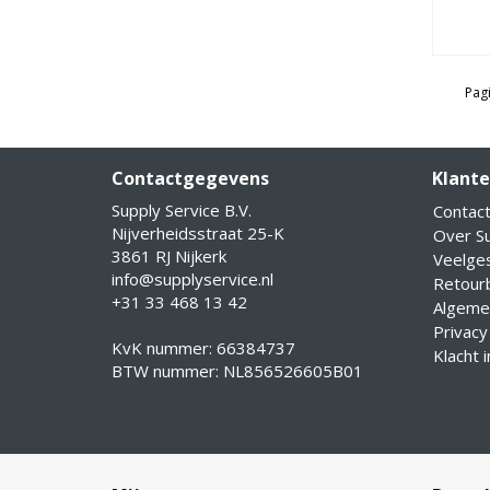
Pagi
Contactgegevens
Klante
Supply Service B.V.
Contac
Nijverheidsstraat 25-K
Over Su
3861 RJ Nijkerk
Veelge
info@supplyservice.nl
Retourb
+31 33 468 13 42
Algeme
Privacy
KvK nummer: 66384737
Klacht 
BTW nummer: NL856526605B01