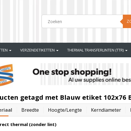
Z
ETTEN
VERZENDETIKETTEN
THERMAL TRANSFERLINTEN (TTR)
ucten getagd met Blauw etiket 102x76 
riaal
Breedte
Hoogte/lengte
Kerndiameter
rect thermal (zonder lint)