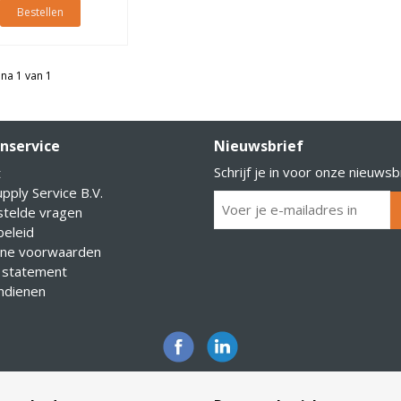
Bestellen
na 1 van 1
nservice
Nieuwsbrief
Schrijf je in voor onze nieuwsb
t
pply Service B.V.
stelde vragen
eleid
ne voorwaarden
 statement
indienen