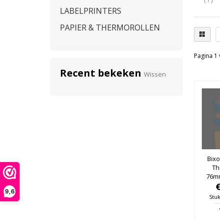
LABELPRINTERS
PAPIER & THERMOROLLEN
Pagina 1 
Recent bekeken
Wissen
Bixo
Th
76m
25m
9,6
Stuk