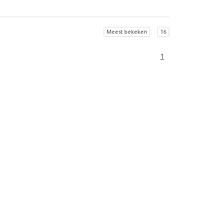
Meest bekeken
16
1