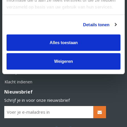
BTW nummer: NL856526605B01
verzameld op basis van uw gebruik van hun services.
Klantenservice
Contact
Details tonen
Over Supply Service B.V.
Veelgestelde vragen
Alles toestaan
Retourbeleid
Weigeren
Algemene voorwaarden
Privacy statement
Klacht indienen
Nieuwsbrief
Schrijf je in voor onze nieuwsbrief