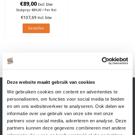
€89,00
à 4.650 stuks
Excl. btw
Stukprijs: €89,00 / Per Rol
€107,69
Incl. btw
Bestellen
1
Deze website maakt gebruik van cookies
Contactgegevens
We gebruiken cookies om content en advertenties te
Supply Service B.V.
personaliseren, om functies voor social media te bieden
Nijverheidsstraat 25-K
en om ons websiteverkeer te analyseren. Ook delen we
3861 RJ Nijkerk
informatie over uw gebruik van onze site met onze
info@supplyservice.nl
+31 33 468 13 42
partners voor social media, adverteren en analyse. Deze
partners kunnen deze gegevens combineren met andere
KvK nummer: 66384737
informatie die u aan ze heeft verstrekt of die ze hebben