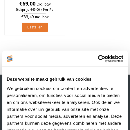
€69,00
à 2.500 stuks
Excl. btw
Stukprijs: €69,00 / Per Rol
€83,49
Incl. btw
Bestellen
1
Deze website maakt gebruik van cookies
Contactgegevens
We gebruiken cookies om content en advertenties te
Supply Service B.V.
personaliseren, om functies voor social media te bieden
Nijverheidsstraat 25-K
en om ons websiteverkeer te analyseren. Ook delen we
3861 RJ Nijkerk
informatie over uw gebruik van onze site met onze
info@supplyservice.nl
+31 33 468 13 42
partners voor social media, adverteren en analyse. Deze
partners kunnen deze gegevens combineren met andere
KvK nummer: 66384737
informatie die u aan ze heeft verstrekt of die ze hebben