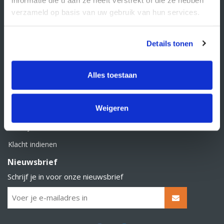
BTW nummer: NL856526605B01
verzameld op basis van uw gebruik van hun services.
Klantenservice
Contact
Details tonen
Over Supply Service B.V.
Veelgestelde vragen
Alles toestaan
Retourbeleid
Weigeren
Algemene voorwaarden
Privacy statement
Klacht indienen
Nieuwsbrief
Schrijf je in voor onze nieuwsbrief