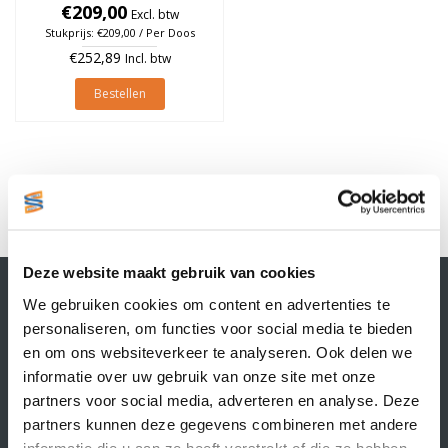
à 1.000 stuks (Per doos)
€209,00
Excl. btw
Stukprijs: €209,00 / Per Doos
€252,89
Incl. btw
Bestellen
1
Deze website maakt gebruik van cookies
Contactgegevens
We gebruiken cookies om content en advertenties te
Supply Service B.V.
personaliseren, om functies voor social media te bieden
Nijverheidsstraat 25-K
en om ons websiteverkeer te analyseren. Ook delen we
3861 RJ Nijkerk
informatie over uw gebruik van onze site met onze
info@supplyservice.nl
+31 33 468 13 42
partners voor social media, adverteren en analyse. Deze
partners kunnen deze gegevens combineren met andere
KvK nummer: 66384737
informatie die u aan ze heeft verstrekt of die ze hebben