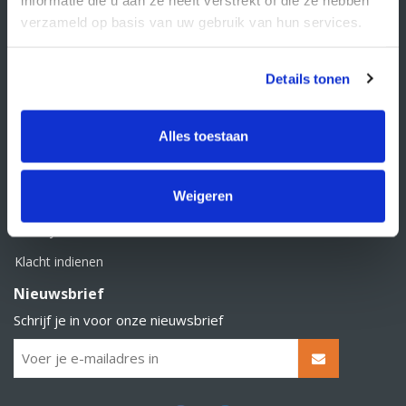
BTW nummer: NL856526605B01
verzameld op basis van uw gebruik van hun services.
Klantenservice
Contact
Details tonen
Over Supply Service B.V.
Veelgestelde vragen
Alles toestaan
Retourbeleid
Weigeren
Algemene voorwaarden
Privacy statement
Klacht indienen
Nieuwsbrief
Schrijf je in voor onze nieuwsbrief