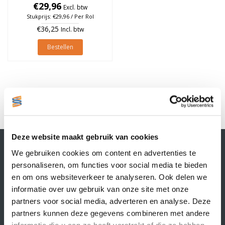
Oranje, rol à 2.580 stuks
€29,96
Excl. btw
Stukprijs: €29,96 / Per Rol
€36,25
Incl. btw
Bestellen
1
Deze website maakt gebruik van cookies
Contactgegevens
We gebruiken cookies om content en advertenties te
Supply Service B.V.
personaliseren, om functies voor social media te bieden
Nijverheidsstraat 25-K
en om ons websiteverkeer te analyseren. Ook delen we
3861 RJ Nijkerk
informatie over uw gebruik van onze site met onze
info@supplyservice.nl
+31 33 468 13 42
partners voor social media, adverteren en analyse. Deze
partners kunnen deze gegevens combineren met andere
KvK nummer: 66384737
informatie die u aan ze heeft verstrekt of die ze hebben