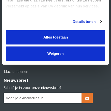
BTW nummer: NL856526605B01
verzameld op basis van uw gebruik van hun services.
Klantenservice
Contact
Details tonen
Over Supply Service B.V.
Veelgestelde vragen
Alles toestaan
Retourbeleid
Weigeren
Algemene voorwaarden
Privacy statement
Klacht indienen
Nieuwsbrief
Schrijf je in voor onze nieuwsbrief