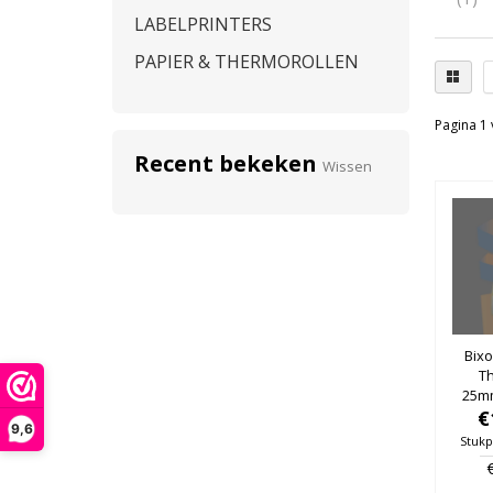
LABELPRINTERS
PAPIER & THERMOROLLEN
Pagina 1 
Recent bekeken
Wissen
Bixo
T
25m
25mm
€
9,6
Stukp