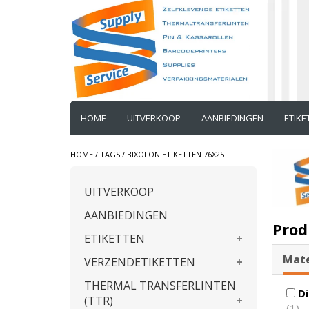
HOME
UITVERKOOP
AANBIEDINGEN
ETIK
HOME
/
TAGS
/
BIXOLON ETIKETTEN 76X25
UITVERKOOP
AANBIEDINGEN
Prod
ETIKETTEN
Mate
VERZENDETIKETTEN
THERMAL TRANSFERLINTEN
Di
(TTR)
(1)