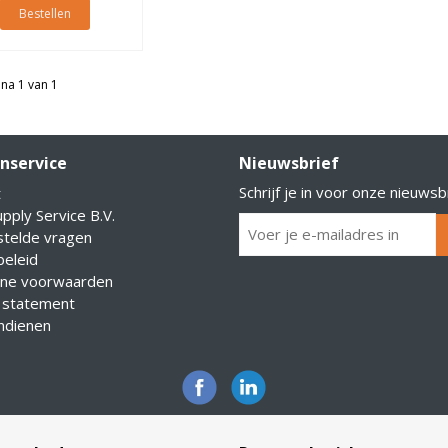
Bestellen
na 1 van 1
nservice
Nieuwsbrief
Schrijf je in voor onze nieuwsb
t
pply Service B.V.
stelde vragen
eleid
ne voorwaarden
 statement
indienen