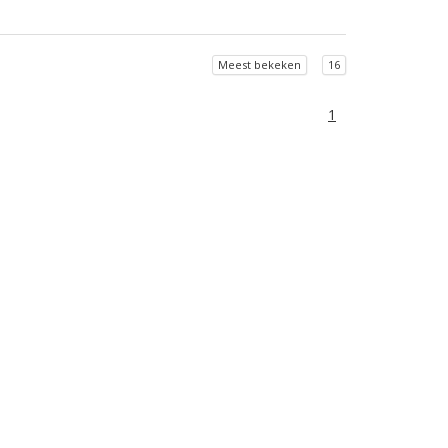
Meest bekeken
16
1