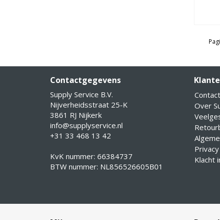
Pagi
Contactgegevens
Klante
Supply Service B.V.
Contac
Nijverheidsstraat 25-K
Over Su
3861 RJ Nijkerk
Veelge
info@supplyservice.nl
Retourb
+31 33 468 13 42
Algeme
Privacy
KvK nummer: 66384737
Klacht 
BTW nummer: NL856526605B01