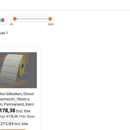
€
0
€
200
van 1
lon Etiketten, Direct
hermisch, 76mm x
m, Permanent, Kern
, rol à 2.580 stuks
178,38
Excl. btw
(Per doos)
rijs: €178,38 / Per Doos
€215,84
Incl. btw