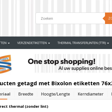
Z
ETTEN
VERZENDETIKETTEN
THERMAL TRANSFERLINTEN (TTR)
ucten getagd met Bixolon etiketten 76x
riaal
Breedte
Hoogte/lengte
Kerndiameter
rect thermal (zonder lint)