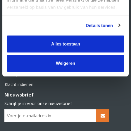
BTW nummer: NL856526605B01
verzameld op basis van uw gebruik van hun services.
Klantenservice
Contact
Details tonen
Over Supply Service B.V.
Veelgestelde vragen
Alles toestaan
Retourbeleid
Weigeren
Algemene voorwaarden
Privacy statement
Klacht indienen
Nieuwsbrief
Schrijf je in voor onze nieuwsbrief