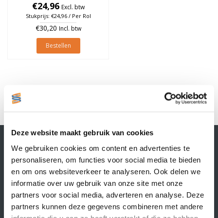
€24,96
à 930 stuks
Excl. btw
Stukprijs: €24,96 / Per Rol
€30,20
Incl. btw
Bestellen
1
Deze website maakt gebruik van cookies
Contactgegevens
We gebruiken cookies om content en advertenties te
Supply Service B.V.
personaliseren, om functies voor social media te bieden
Nijverheidsstraat 25-K
en om ons websiteverkeer te analyseren. Ook delen we
3861 RJ Nijkerk
informatie over uw gebruik van onze site met onze
info@supplyservice.nl
+31 33 468 13 42
partners voor social media, adverteren en analyse. Deze
partners kunnen deze gegevens combineren met andere
KvK nummer: 66384737
informatie die u aan ze heeft verstrekt of die ze hebben