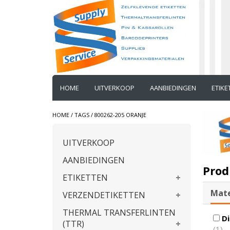
HOME
UITVERKOOP
AANBIEDINGEN
ETIK
HOME
/
TAGS
/
800262-205 ORANJE
UITVERKOOP
AANBIEDINGEN
Prod
ETIKETTEN
Mate
VERZENDETIKETTEN
THERMAL TRANSFERLINTEN
Di
(TTR)
(1)