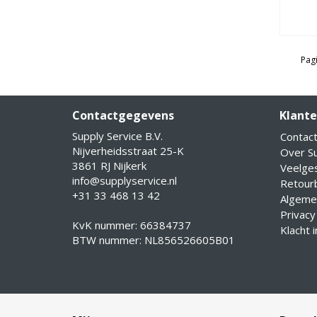
Pagi
Contactgegevens
Klante
Supply Service B.V.
Contac
Nijverheidsstraat 25-K
Over Su
3861 RJ Nijkerk
Veelge
info@supplyservice.nl
Retourb
+31 33 468 13 42
Algeme
Privacy
KvK nummer: 66384737
Klacht 
BTW nummer: NL856526605B01