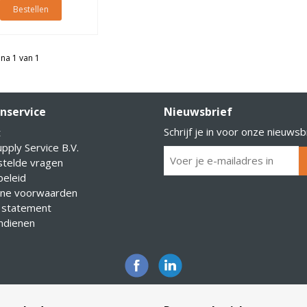
Bestellen
na 1 van 1
nservice
Nieuwsbrief
Schrijf je in voor onze nieuwsb
t
pply Service B.V.
stelde vragen
eleid
ne voorwaarden
 statement
indienen