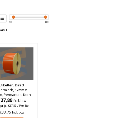
€
0
€
30
van 1
Etiketten, Direct
hermisch, 57mm x
m, Permanent, Kern
 Oranje, rol à 1.370
€27,89
Excl. btw
stuks
prijs: €27,89 / Per Rol
€33,75
Incl. btw