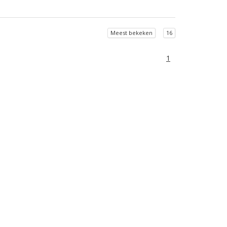
Meest bekeken
16
1