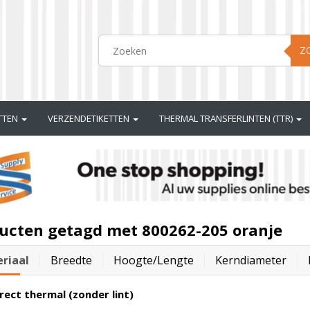
Z
ETTEN
VERZENDETIKETTEN
THERMAL TRANSFERLINTEN (TTR)
ucten getagd met 800262-205 oranje
riaal
Breedte
Hoogte/lengte
Kerndiameter
rect thermal (zonder lint)