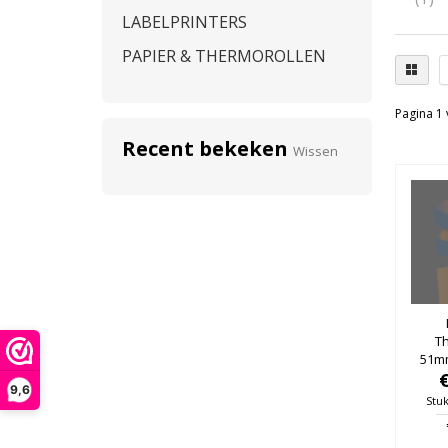
LABELPRINTERS
PAPIER & THERMOROLLEN
Pagina 1 
Recent bekeken
Wissen
T
51m
25mm,
9,6
Stuk