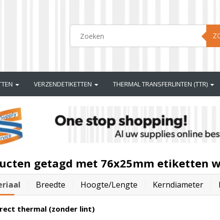
Z
ETTEN
VERZENDETIKETTEN
THERMAL TRANSFERLINTEN (TTR)
ucten getagd met 76x25mm etiketten w
riaal
Breedte
Hoogte/lengte
Kerndiameter
rect thermal (zonder lint)