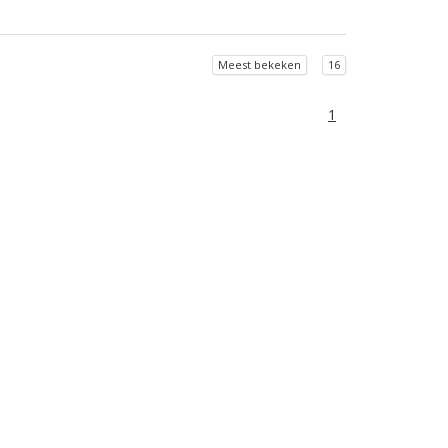
Meest bekeken
16
1