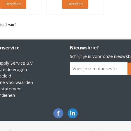
Bestellen
Bestellen
na 1 van 1
nservice
Nieuwsbrief
Schrijf je in voor onze nieuwsb
t
pply Service B.V.
stelde vragen
eleid
ne voorwaarden
 statement
indienen