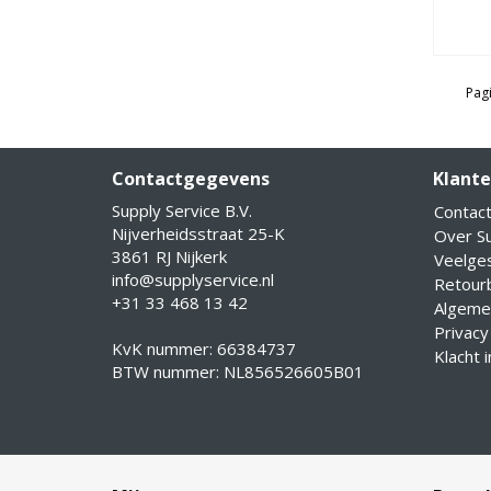
Pagi
Contactgegevens
Klante
Supply Service B.V.
Contac
Nijverheidsstraat 25-K
Over Su
3861 RJ Nijkerk
Veelge
info@supplyservice.nl
Retourb
+31 33 468 13 42
Algeme
Privacy
KvK nummer: 66384737
Klacht 
BTW nummer: NL856526605B01