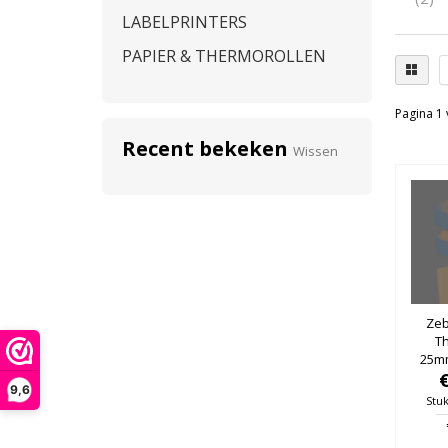
LABELPRINTERS
PAPIER & THERMOROLLEN
Pagina 1 
Recent bekeken
Wissen
Zeb
T
25m
76mm
9,6
Stuk