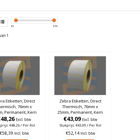
€
0
€
50
van 1
ra Etiketten, Direct
Zebra Etiketten, Direct
hermisch, 76mm x
Thermisch, 76mm x
m, Permanent, Kern
25mm, Permanent, Kern
, rol à 5.180 stuks
€48,26
76mm, rol à 5.150 stuks
€43,09
Excl. btw
Excl. btw
prijs: €48,26 / Per Rol
Stukprijs: €43,09 / Per Rol
€58,39
€52,14
Incl. btw
Incl. btw