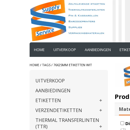
HOME
UITVERKOOP
AANBIEDINGEN
ETIK
HOME
/
TAGS
/
76X25MM ETIKETTEN WIT
UITVERKOOP
AANBIEDINGEN
Prod
ETIKETTEN
Mate
VERZENDETIKETTEN
THERMAL TRANSFERLINTEN
Di
(TTR)
(2)