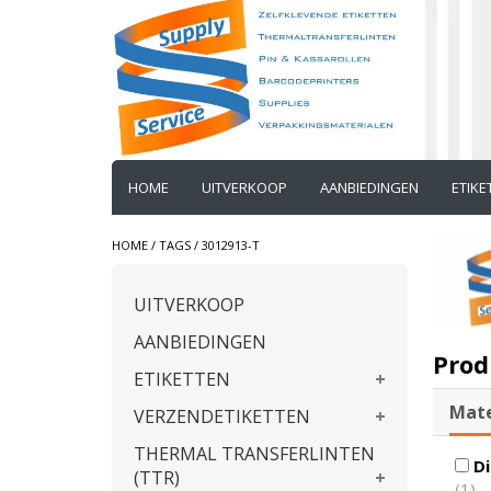
HOME
UITVERKOOP
AANBIEDINGEN
ETIK
HOME
/
TAGS
/
3012913-T
UITVERKOOP
AANBIEDINGEN
Prod
ETIKETTEN
Mate
VERZENDETIKETTEN
THERMAL TRANSFERLINTEN
Di
(TTR)
(1)