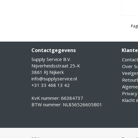
Pagi
Contactgegevens
Klante
Supply Service B.V.
Contac
Nijverheidsstraat 25-K
Over Su
3861 RJ Nijkerk
Veelge
info@supplyservice.nl
Retourb
+31 33 468 13 42
Algeme
Privacy
KvK nummer: 66384737
Klacht 
BTW nummer: NL856526605B01