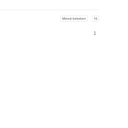
Meest bekeken
16
1