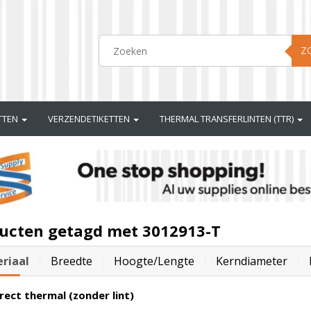
Z
ETTEN
VERZENDETIKETTEN
THERMAL TRANSFERLINTEN (TTR)
ucten getagd met 3012913-T
riaal
Breedte
Hoogte/lengte
Kerndiameter
rect thermal (zonder lint)