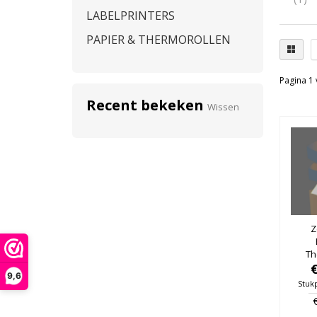
LABELPRINTERS
PAPIER & THERMOROLLEN
Pagina 1 
Recent bekeken
Wissen
Z
Th
152m
9,6
19mm,
Stukp
doo