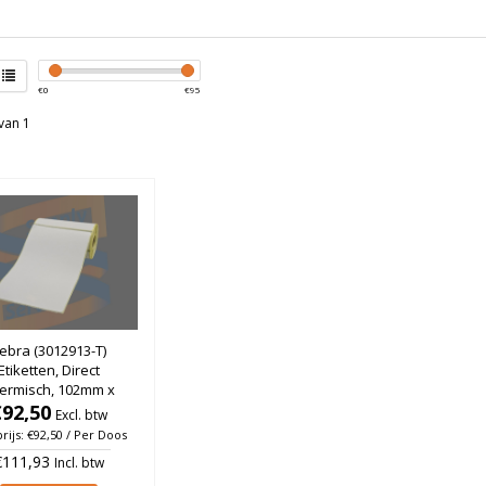
€
0
€
95
van 1
ebra (3012913-T)
Etiketten, Direct
ermisch, 102mm x
m, Permanent, Kern
€92,50
Excl. btw
 rol à 85 stuks (Per
rijs: €92,50 / Per Doos
s / Met blackmark)
€111,93
Incl. btw