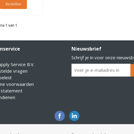
Bestellen
na 1 van 1
nservice
Nieuwsbrief
Schrijf je in voor onze nieuwsb
t
pply Service B.V.
stelde vragen
eleid
ne voorwaarden
 statement
indienen