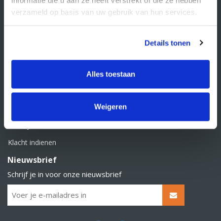
BTW nummer: NL856526605B01
verzameld op basis van uw gebruik van hun services.
Klantenservice
Contact
Details tonen
Over Supply Service B.V.
Veelgestelde vragen
Alles toestaan
Retourbeleid
Weigeren
Algemene voorwaarden
Privacy statement
Klacht indienen
Nieuwsbrief
Schrijf je in voor onze nieuwsbrief