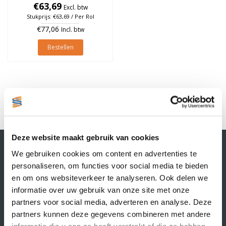
Removable, Kern 25mm, rol
€63,69
Excl. btw
à 700 stuks
Stukprijs: €63,69 / Per Rol
€77,06
Incl. btw
Bestellen
1
Deze website maakt gebruik van cookies
Contactgegevens
We gebruiken cookies om content en advertenties te
Supply Service B.V.
personaliseren, om functies voor social media te bieden
Nijverheidsstraat 25-K
en om ons websiteverkeer te analyseren. Ook delen we
3861 RJ Nijkerk
informatie over uw gebruik van onze site met onze
info@supplyservice.nl
+31 33 468 13 42
partners voor social media, adverteren en analyse. Deze
partners kunnen deze gegevens combineren met andere
KvK nummer: 66384737
informatie die u aan ze heeft verstrekt of die ze hebben