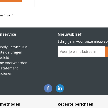
na 1 van 1
nservice
Nieuwsbrief
Schrijf je in voor onze nieuwsb
t
pply Service B.V.
stelde vragen
eleid
ne voorwaarden
 statement
indienen
lmethoden
Recente berichten