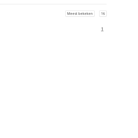
Meest bekeken
16
1