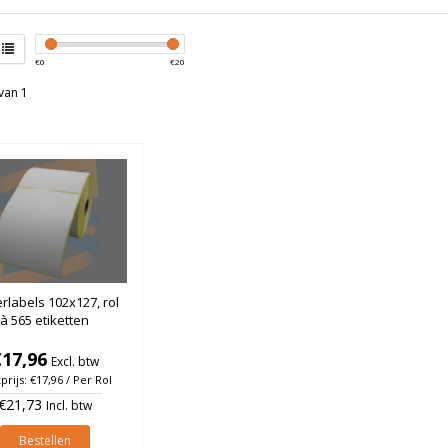
€
0
€
20
van 1
rlabels 102x127, rol
à 565 etiketten
€17,96
Excl. btw
prijs: €17,96 / Per Rol
€21,73
Incl. btw
Bestellen