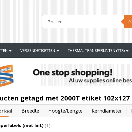
Z
ETTEN
VERZENDETIKETTEN
THERMAL TRANSFERLINTEN (TTR)
ucten getagd met 2000T etiket 102x127
riaal
Breedte
Hoogte/lengte
Kerndiameter
perlabels (met lint)
(1)