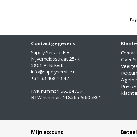
Pagi
Contactgegevens
Klante
Supply Service B.V.
Contac
Nijverheidsstraat 25-K
Over Su
3861 RJ Nijkerk
Veelge
info@supplyservice.nl
Retourb
+31 33 468 13 42
Algeme
Privacy
KvK nummer: 66384737
Klacht 
BTW nummer: NL856526605B01
Mijn account
Betaa