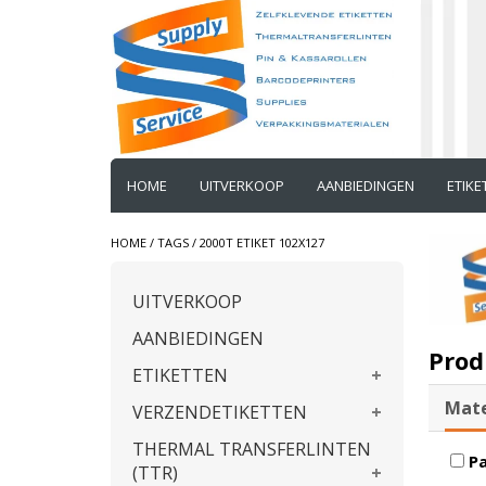
HOME
UITVERKOOP
AANBIEDINGEN
ETIK
HOME
/
TAGS
/
2000T ETIKET 102X127
UITVERKOOP
AANBIEDINGEN
Prod
ETIKETTEN
Mate
VERZENDETIKETTEN
THERMAL TRANSFERLINTEN
Pa
(TTR)