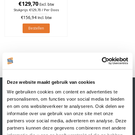
Permanent, Kern 25mm,
€129,70
Excl. btw
Linerless (Per doos)
Stukprijs: €129,70 / Per Doos
€156,94
Incl. btw
Bestellen
1
Deze website maakt gebruik van cookies
Contactgegevens
We gebruiken cookies om content en advertenties te
Supply Service B.V.
personaliseren, om functies voor social media te bieden
Nijverheidsstraat 25-K
en om ons websiteverkeer te analyseren. Ook delen we
3861 RJ Nijkerk
informatie over uw gebruik van onze site met onze
info@supplyservice.nl
+31 33 468 13 42
partners voor social media, adverteren en analyse. Deze
partners kunnen deze gegevens combineren met andere
KvK nummer: 66384737
informatie die u aan ze heeft verstrekt of die ze hebben