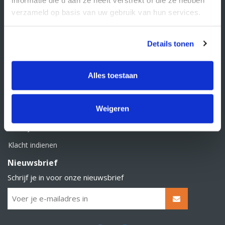
BTW nummer: NL856526605B01
verzameld op basis van uw gebruik van hun services.
Klantenservice
Contact
Details tonen
Over Supply Service B.V.
Veelgestelde vragen
Alles toestaan
Retourbeleid
Weigeren
Algemene voorwaarden
Privacy statement
Klacht indienen
Nieuwsbrief
Schrijf je in voor onze nieuwsbrief