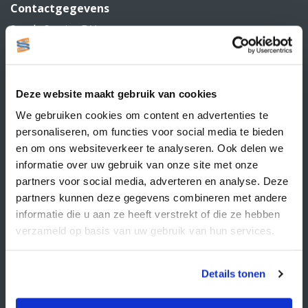
Contactgegevens
Supply Service B.V.
Nijverheidsstraat 25-K
3861 RJ Nijkerk
info@supplyservice.nl
+31 33 468 13 42
Deze website maakt gebruik van cookies
KvK nummer: 66384737
We gebruiken cookies om content en advertenties te
BTW nummer: NL856526605B01
personaliseren, om functies voor social media te bieden
Klantenservice
en om ons websiteverkeer te analyseren. Ook delen we
informatie over uw gebruik van onze site met onze
Contact
partners voor social media, adverteren en analyse. Deze
partners kunnen deze gegevens combineren met andere
Over Supply Service B.V.
informatie die u aan ze heeft verstrekt of die ze hebben
Veelgestelde vragen
verzameld op basis van uw gebruik van hun services.
Retourbeleid
Algemene voorwaarden
Details tonen
Privacy statement