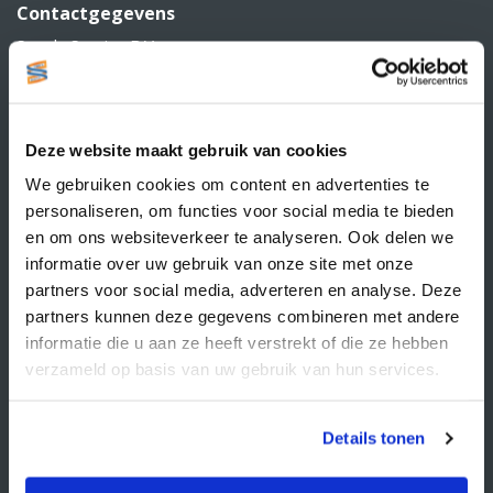
Contactgegevens
Supply Service B.V.
Nijverheidsstraat 25-K
3861 RJ Nijkerk
info@supplyservice.nl
+31 33 468 13 42
Deze website maakt gebruik van cookies
KvK nummer: 66384737
We gebruiken cookies om content en advertenties te
BTW nummer: NL856526605B01
personaliseren, om functies voor social media te bieden
Klantenservice
en om ons websiteverkeer te analyseren. Ook delen we
informatie over uw gebruik van onze site met onze
Contact
partners voor social media, adverteren en analyse. Deze
partners kunnen deze gegevens combineren met andere
Over Supply Service B.V.
informatie die u aan ze heeft verstrekt of die ze hebben
Veelgestelde vragen
verzameld op basis van uw gebruik van hun services.
Retourbeleid
Algemene voorwaarden
Details tonen
Privacy statement