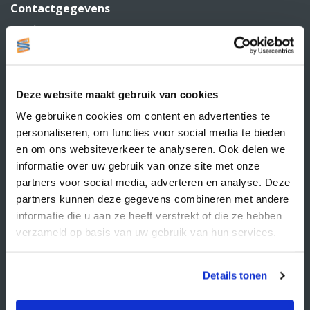
Contactgegevens
Supply Service B.V.
Nijverheidsstraat 25-K
3861 RJ Nijkerk
info@supplyservice.nl
+31 33 468 13 42
Deze website maakt gebruik van cookies
KvK nummer: 66384737
We gebruiken cookies om content en advertenties te
BTW nummer: NL856526605B01
personaliseren, om functies voor social media te bieden
Klantenservice
en om ons websiteverkeer te analyseren. Ook delen we
informatie over uw gebruik van onze site met onze
Contact
partners voor social media, adverteren en analyse. Deze
partners kunnen deze gegevens combineren met andere
Over Supply Service B.V.
informatie die u aan ze heeft verstrekt of die ze hebben
Veelgestelde vragen
verzameld op basis van uw gebruik van hun services.
Retourbeleid
Algemene voorwaarden
Details tonen
Privacy statement