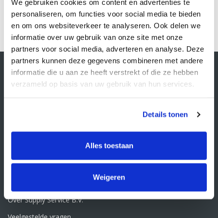
We gebruiken cookies om content en advertenties te
personaliseren, om functies voor social media te bieden
1
en om ons websiteverkeer te analyseren. Ook delen we
informatie over uw gebruik van onze site met onze
partners voor social media, adverteren en analyse. Deze
partners kunnen deze gegevens combineren met andere
Contactgegevens
informatie die u aan ze heeft verstrekt of die ze hebben
Supply Service B.V.
verzameld op basis van uw gebruik van hun services.
Nijverheidsstraat 25-K
3861 RJ Nijkerk
info@supplyservice.nl
Details tonen
+31 33 468 13 42
KvK nummer: 66384737
Alles toestaan
BTW nummer: NL856526605B01
Klantenservice
Weigeren
Contact
Over Supply Service B.V.
Veelgestelde vragen