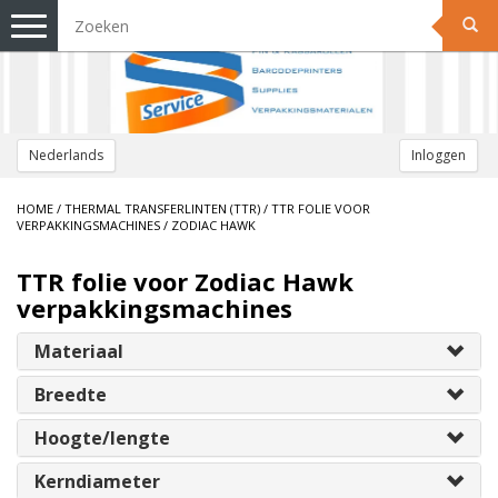
Toggle
navigation
Nederlands
Inloggen
HOME
/
THERMAL TRANSFERLINTEN (TTR)
/
TTR FOLIE VOOR
VERPAKKINGSMACHINES
/
ZODIAC HAWK
TTR folie voor Zodiac Hawk
verpakkingsmachines
Materiaal
Breedte
Hoogte/lengte
Kerndiameter