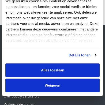
We gebruiken cookies om content en advertenties te
personaliseren, om functies voor social media te bieden
1
en om ons websiteverkeer te analyseren. Ook delen we
informatie over uw gebruik van onze site met onze
partners voor social media, adverteren en analyse. Deze
partners kunnen deze gegevens combineren met andere
Contactgegevens
informatie die u aan ze heeft verstrekt of die ze hebben
Supply Service B.V.
verzameld op basis van uw gebruik van hun services.
Nijverheidsstraat 25-K
3861 RJ Nijkerk
info@supplyservice.nl
Details tonen
+31 33 468 13 42
KvK nummer: 66384737
Alles toestaan
BTW nummer: NL856526605B01
Klantenservice
Weigeren
Contact
Over Supply Service B.V.
Veelgestelde vragen