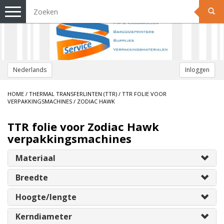
Toggle
navigation
Nederlands
Inloggen
HOME
/
THERMAL TRANSFERLINTEN (TTR)
/
TTR FOLIE VOOR
VERPAKKINGSMACHINES
/
ZODIAC HAWK
TTR folie voor Zodiac Hawk
verpakkingsmachines
Materiaal
Breedte
Hoogte/lengte
Kerndiameter