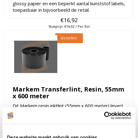
glossy papier en een beperkt aantal kunststof labels,
toepasbaar in bijvoorbeeld de retail.
€16,92
Stukprijs: €16,92 / Per Rol
Bestellen
Markem Transferlint, Resin, 55mm
x 600 meter
Dit Markem resin inktlint (55mm x 600 meter) levert
een kras- en slijtvaste afdruk. Het is speciaal
ontworpen voor kunststof etiketten die worden
blootgesteld aan o.a. chemicaliën of hoge
temperaturen.
Deze website maakt gebruik van cookies