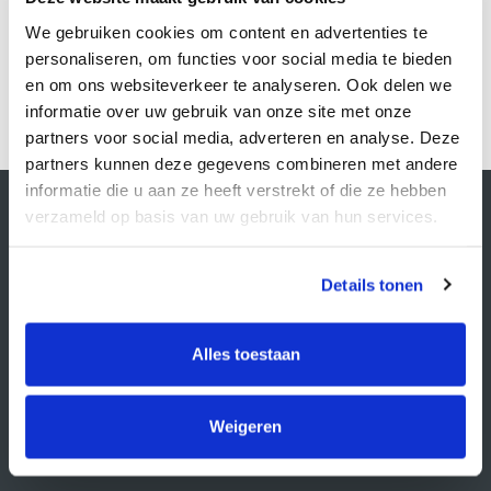
€16,87
We gebruiken cookies om content en advertenties te
Stukprijs: €16,87 / Per Rol
personaliseren, om functies voor social media te bieden
Bestellen
en om ons websiteverkeer te analyseren. Ook delen we
1
informatie over uw gebruik van onze site met onze
partners voor social media, adverteren en analyse. Deze
partners kunnen deze gegevens combineren met andere
informatie die u aan ze heeft verstrekt of die ze hebben
Contactgegevens
verzameld op basis van uw gebruik van hun services.
Supply Service B.V.
Nijverheidsstraat 25-K
3861 RJ Nijkerk
Details tonen
info@supplyservice.nl
+31 33 468 13 42
Alles toestaan
KvK nummer: 66384737
BTW nummer: NL856526605B01
Klantenservice
Weigeren
Contact