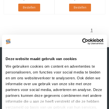
Bestellen
Bestellen
1
Contactgegevens
Deze website maakt gebruik van cookies
Supply Service B.V.
Nijverheidsstraat 25-K
We gebruiken cookies om content en advertenties te
3861 RJ Nijkerk
personaliseren, om functies voor social media te bieden
info@supplyservice.nl
en om ons websiteverkeer te analyseren. Ook delen we
+31 33 468 13 42
informatie over uw gebruik van onze site met onze
partners voor social media, adverteren en analyse. Deze
KvK nummer: 66384737
partners kunnen deze gegevens combineren met andere
BTW nummer: NL856526605B01
informatie die u aan ze heeft verstrekt of die ze hebben
Klantenservice
verzameld op basis van uw gebruik van hun services.