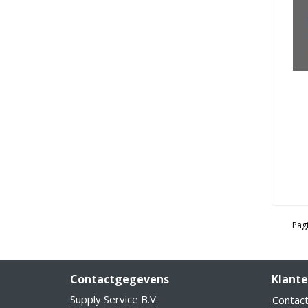
Pagi
Contactgegevens
Klante
Supply Service B.V.
Contac