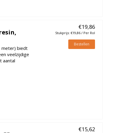
€19,86
resin,
Stukprijs: €19,86 / Per Rol
Bestellen
0 meter) biedt
en veelzijdige
t aantal
€15,62