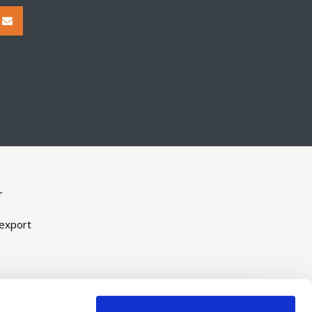
r
-export
eveel
ijn