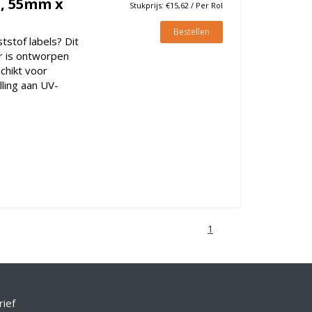
n, 55mm x
Stukprijs: €15,62 / Per Rol
Bestellen
tstof labels? Dit
r is ontworpen
schikt voor
lling aan UV-
1
rief