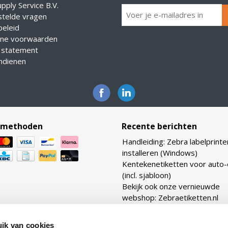
pply Service B.V.
stelde vragen
eleid
ne voorwaarden
 statement
indienen
lmethoden
Recente berichten
Handleiding: Zebra labelprinte
installeren (Windows)
Kentekenetiketten voor auto
(incl. sjabloon)
Bekijk ook onze vernieuwde
webshop: Zebraetiketten.nl
Verhouding transferlinten: ho
TTR linten heb ik nodig voor m
ik van cookies