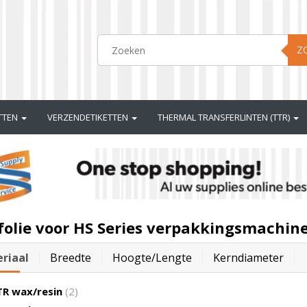
Z
ETTEN
VERZENDETIKETTEN
THERMAL TRANSFERLINTEN (TTR)
folie voor HS Series verpakkingsmachin
riaal
Breedte
Hoogte/lengte
Kerndiameter
R wax/resin
(2)