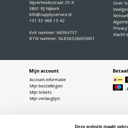
Nijverheidsstraat 25-K
Over Su
3861 RJ Nijkerk
Veelge
info@supplyservice.nl
Retourb
+31 33 468 13 42
Algeme
Privacy
KvK nummer: 66384737
Klacht 
BTW nummer: NL856526605B01
Mijn account
Betaa
Account informatie
Mijn bestellingen
Mijn tickets
Mijn verlanglijst
Deze website maakt gebru