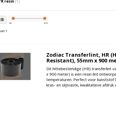
R resin
(1)
€
0
€
25
van 1
Zodiac Transferlint, HR (
Resistant), 55mm x 900 m
Dit hittebestendige (HR) transferlint 
x 900 meter) is een resin-lint ontwor
temperaturen. Perfect voor kunststof l
kras- en slijtvaste, kwalitatieve afdruk 