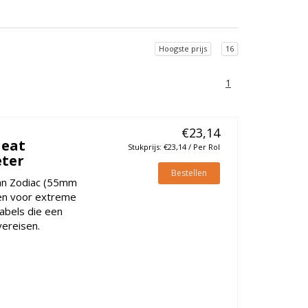
Hoogste prijs
16
1
€23,14
Heat
Stukprijs: €23,14 / Per Rol
eter
Bestellen
van Zodiac (55mm
pen voor extreme
abels die een
vereisen.