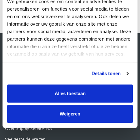
We gebruiken cookies om content en advertenties te
personaliseren, om functies voor social media te bieden
1
en om ons websiteverkeer te analyseren. Ook delen we
informatie over uw gebruik van onze site met onze
partners voor social media, adverteren en analyse. Deze
partners kunnen deze gegevens combineren met andere
Contactgegevens
informatie die u aan ze heeft verstrekt of die ze hebben
Supply Service B.V.
verzameld op basis van uw gebruik van hun services.
Nijverheidsstraat 25-K
3861 RJ Nijkerk
info@supplyservice.nl
Details tonen
+31 33 468 13 42
KvK nummer: 66384737
Alles toestaan
BTW nummer: NL856526605B01
Klantenservice
Weigeren
Contact
Over Supply Service B.V.
Veelgestelde vragen