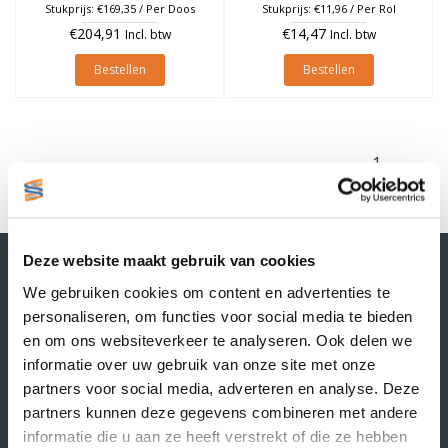
Stukprijs: €169,35 / Per Doos
Stukprijs: €11,96 / Per Rol
€204,91
€14,47
Incl. btw
Incl. btw
Bestellen
Bestellen
1
Contactgegevens
Deze website maakt gebruik van cookies
Supply Service B.V.
We gebruiken cookies om content en advertenties te
Nijverheidsstraat 25-K
personaliseren, om functies voor social media te bieden
3861 RJ Nijkerk
en om ons websiteverkeer te analyseren. Ook delen we
info@supplyservice.nl
informatie over uw gebruik van onze site met onze
+31 33 468 13 42
partners voor social media, adverteren en analyse. Deze
partners kunnen deze gegevens combineren met andere
KvK nummer: 66384737
BTW nummer: NL856526605B01
informatie die u aan ze heeft verstrekt of die ze hebben