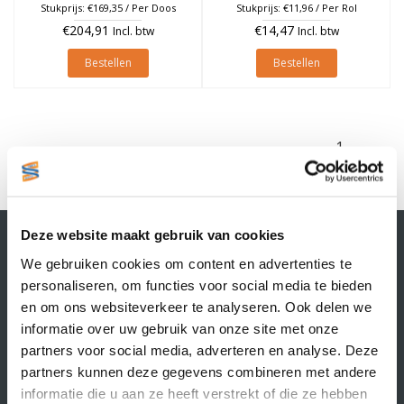
Stukprijs: €169,35 / Per Doos
Stukprijs: €11,96 / Per Rol
€204,91
€14,47
Incl. btw
Incl. btw
Bestellen
Bestellen
1
Contactgegevens
Deze website maakt gebruik van cookies
Supply Service B.V.
We gebruiken cookies om content en advertenties te
Nijverheidsstraat 25-K
personaliseren, om functies voor social media te bieden
3861 RJ Nijkerk
en om ons websiteverkeer te analyseren. Ook delen we
info@supplyservice.nl
informatie over uw gebruik van onze site met onze
+31 33 468 13 42
partners voor social media, adverteren en analyse. Deze
partners kunnen deze gegevens combineren met andere
KvK nummer: 66384737
BTW nummer: NL856526605B01
informatie die u aan ze heeft verstrekt of die ze hebben