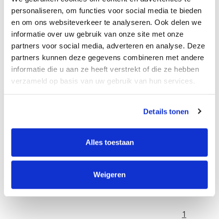
personaliseren, om functies voor social media te bieden
en om ons websiteverkeer te analyseren. Ook delen we
informatie over uw gebruik van onze site met onze
partners voor social media, adverteren en analyse. Deze
partners kunnen deze gegevens combineren met andere
informatie die u aan ze heeft verstrekt of die ze hebben
verzameld op basis van uw gebruik van hun services.
Smartlabel 28x89mm, rol à
Smartlabel 28x147mm, met
260 etiketten
intern 19x147mm, rol 150
Details tonen
etiketten
€6,95
€19,96
Excl. btw
Excl. btw
Stukprijs: €6,95 / Per Rol
Stukprijs: €19,96 / Per Rol
Alles toestaan
€8,41
€24,15
Incl. btw
Incl. btw
Bestellen
Bestellen
Weigeren
1