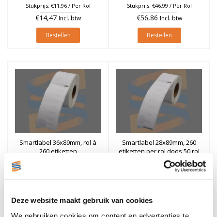
Stukprijs: €11,96 / Per Rol
Stukprijs: €46,99 / Per Rol
€14,47
€56,86
Incl. btw
Incl. btw
Bestellen
Bestellen
Smartlabel 36x89mm, rol à
Smartlabel 28x89mm, 260
260 etiketten
etiketten per rol doos 50 rol
€7,49
€4,96
Excl. btw
Excl. btw
Stukprijs: €7,49 / Per Rol
Stukprijs: €4,96 / Per Rol
€9,06
€6,00
Incl. btw
Incl. btw
Deze website maakt gebruik van cookies
Bestellen
Bestellen
We gebruiken cookies om content en advertenties te