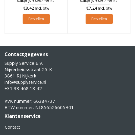
Stukprijs: €6,96 / Per Rol
Stukprijs: €5,98 / Per Rol
€8,42
€7,24
Incl. btw
Incl. btw
Bestellen
Bestellen
Contactgegevens
Supply Service B.V.
Nijverheidsstraat 25-K
3861 RJ Nijkerk
info@supplyservice.nl
+31 33 468 13 42
KvK nummer: 66384737
BTW nummer: NL856526605B01
Klantenservice
Contact