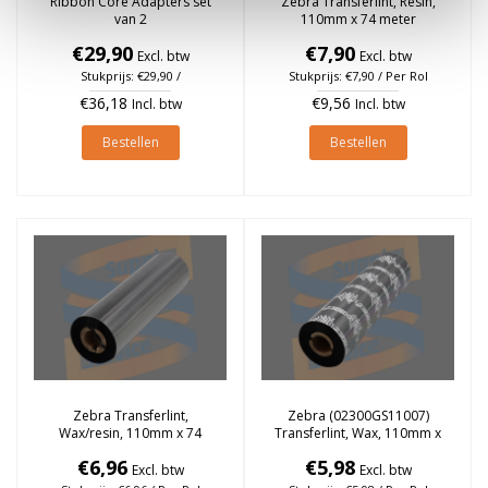
Ribbon Core Adapters set
Zebra Transferlint, Resin,
van 2
110mm x 74 meter
€29,90
€7,90
Excl. btw
Excl. btw
Stukprijs: €29,90 /
Stukprijs: €7,90 / Per Rol
€36,18
€9,56
Incl. btw
Incl. btw
Bestellen
Bestellen
Zebra Transferlint,
Zebra (02300GS11007)
Wax/resin, 110mm x 74
Transferlint, Wax, 110mm x
meter
74 meter
€6,96
€5,98
Excl. btw
Excl. btw