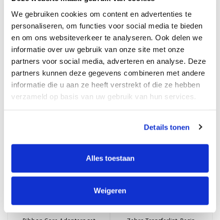
We gebruiken cookies om content en advertenties te
personaliseren, om functies voor social media te bieden
Zebra ZD220D printer (USB)
Zebra Labelprinter, ZD421T,
en om ons websiteverkeer te analyseren. Ook delen we
ZOLANG DE VOORRAAD
USB+Ethernet, 203 dpi
informatie over uw gebruik van onze site met onze
STREKT
€159,00
€429,00
€199,00
Excl. btw
Excl. btw
partners voor social media, adverteren en analyse. Deze
Stukprijs: €159,00 /
Stukprijs: €429,00 /
partners kunnen deze gegevens combineren met andere
€519,09
Incl. btw
€192,39
€240,79
Incl. btw
informatie die u aan ze heeft verstrekt of die ze hebben
verzameld op basis van uw gebruik van hun services.
Bestellen
Bestellen
Details tonen
Alles toestaan
Weigeren