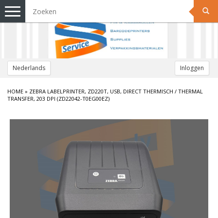
Toggle
navigation
Nederlands
Inloggen
HOME
»
ZEBRA LABELPRINTER, ZD220T, USB, DIRECT THERMISCH / THERMAL
TRANSFER, 203 DPI (ZD22042-T0EG00EZ)