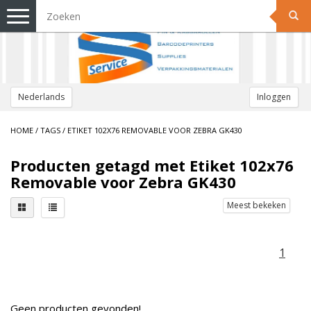
Toggle
navigation
Nederlands
Inloggen
HOME
/
TAGS
/
ETIKET 102X76 REMOVABLE VOOR ZEBRA GK430
Producten getagd met Etiket 102x76
Removable voor Zebra GK430
Meest bekeken
1
Geen producten gevonden!...