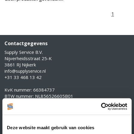
1
Contactgegevens
Supply Service B.V.
Nijverheidsstraat 25-K
3861 RJ Nijkerk
info@supplyservice.nl
+31 33 468 13 42
KvK nummer: 66384737
BTW nummer: NL856526605B01
Klantenservice
Contact
Over Supply Service B.V.
Deze website maakt gebruik van cookies