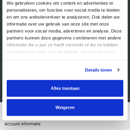
Veelgestelde vragen
We gebruiken cookies om content en advertenties te
personaliseren, om functies voor social media te bieden
Retourbeleid
en om ons websiteverkeer te analyseren. Ook delen we
Algemene voorwaarden
informatie over uw gebruik van onze site met onze
partners voor social media, adverteren en analyse. Deze
Privacy statement
partners kunnen deze gegevens combineren met andere
Klacht indienen
informatie die u aan ze heeft verstrekt of die ze hebben
verzameld op basis van uw gebruik van hun services.
Nieuwsbrief
Schrijf je in voor onze nieuwsbrief
Details tonen
Alles toestaan
Weigeren
Mijn account
Account informatie