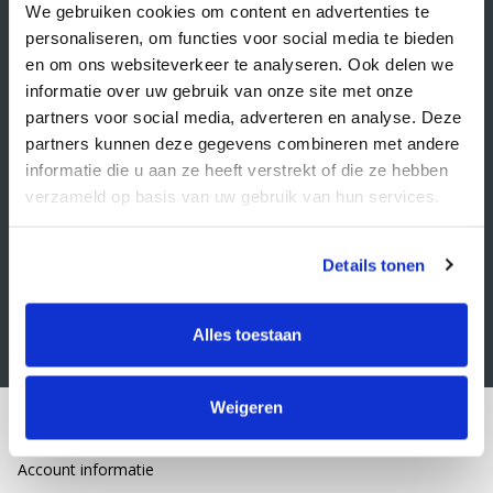
Veelgestelde vragen
We gebruiken cookies om content en advertenties te
personaliseren, om functies voor social media te bieden
Retourbeleid
en om ons websiteverkeer te analyseren. Ook delen we
Algemene voorwaarden
informatie over uw gebruik van onze site met onze
partners voor social media, adverteren en analyse. Deze
Privacy statement
partners kunnen deze gegevens combineren met andere
Klacht indienen
informatie die u aan ze heeft verstrekt of die ze hebben
verzameld op basis van uw gebruik van hun services.
Nieuwsbrief
Schrijf je in voor onze nieuwsbrief
Details tonen
Alles toestaan
Weigeren
Mijn account
Account informatie