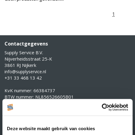
1
Contactgegevens
Supply Service B.V.
Nijverheidsstraat 25-K
3861 RJ Nijkerk
info@supplyservice.nl
+31 33 468 13 42
KvK nummer: 66384737
BTW nummer: NL856526605B01
Klantenservice
Contact
Over Supply Service B.V.
Deze website maakt gebruik van cookies