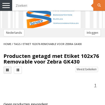
Toggle
navigation
Nederlands
Inloggen
HOME
/
TAGS
/
ETIKET 102X76 REMOVABLE VOOR ZEBRA GK430
Producten getagd met Etiket 102x76
Removable voor Zebra GK430
Meest bekeken
1
Geen producten gevonden!...