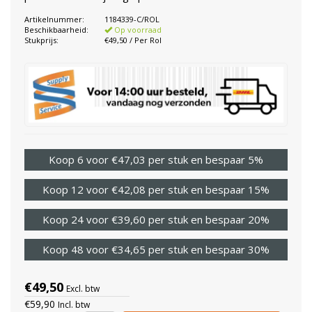
Artikelnummer:
1184339-C/ROL
Beschikbaarheid:
Op voorraad
Stukprijs:
€49,50 / Per Rol
Koop 6 voor €47,03 per stuk en bespaar 5%
Koop 12 voor €42,08 per stuk en bespaar 15%
Koop 24 voor €39,60 per stuk en bespaar 20%
Koop 48 voor €34,65 per stuk en bespaar 30%
€49,50
Excl. btw
€59,90
Incl. btw