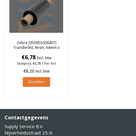
Zebra (05095GS06407)
Transferlint, Resin, 64mm x
74 meter
€6,78
Excl. btw
Stukprijs: €6,78 / Per Rol
€8,20
Incl. btw
Bestellen
Contactgegevens
Supply Service B.V.
Nijverheidsstraat 25-K