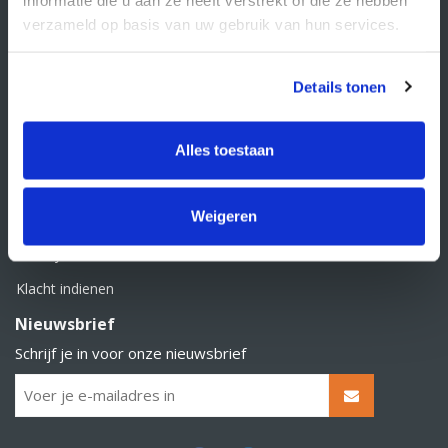
BTW nummer: NL856526605B01
verzameld op basis van uw gebruik van hun services.
Klantenservice
Contact
Details tonen
Over Supply Service B.V.
Veelgestelde vragen
Alles toestaan
Retourbeleid
Weigeren
Algemene voorwaarden
Privacy statement
Klacht indienen
Nieuwsbrief
Schrijf je in voor onze nieuwsbrief