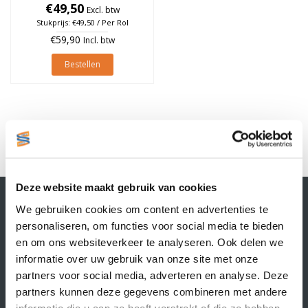
€49,50
3.350 stuks
Excl. btw
Stukprijs: €49,50 / Per Rol
€59,90
Incl. btw
Bestellen
1
Deze website maakt gebruik van cookies
Contactgegevens
We gebruiken cookies om content en advertenties te
Supply Service B.V.
personaliseren, om functies voor social media te bieden
Nijverheidsstraat 25-K
en om ons websiteverkeer te analyseren. Ook delen we
3861 RJ Nijkerk
informatie over uw gebruik van onze site met onze
info@supplyservice.nl
+31 33 468 13 42
partners voor social media, adverteren en analyse. Deze
partners kunnen deze gegevens combineren met andere
KvK nummer: 66384737
informatie die u aan ze heeft verstrekt of die ze hebben