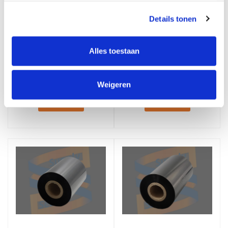
Details tonen
Zebra Transferlint, Wax,
Zebra Transferlint, Wax,
76mm x 300 meter
84mm x 300 meter
Alles toestaan
€7,28
€7,93
Excl. btw
Excl. btw
Stukprijs: €7,28 / Per Rol
Stukprijs: €7,93 / Per Rol
Weigeren
€8,81
€9,60
Incl. btw
Incl. btw
Bestellen
Bestellen