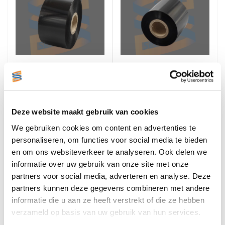
Zebra Transferlint, Wax,
Zebra Transferlint, Wax,
40mm x 300 meter
55mm x 300 meter
€4,30
€5,76
Excl. btw
Excl. btw
Stukprijs: €4,30 / Per Rol
Stukprijs: €5,76 / Per Rol
Deze website maakt gebruik van cookies
€5,20
€6,97
Incl. btw
Incl. btw
We gebruiken cookies om content en advertenties te
Bestellen
Bestellen
personaliseren, om functies voor social media te bieden
en om ons websiteverkeer te analyseren. Ook delen we
informatie over uw gebruik van onze site met onze
partners voor social media, adverteren en analyse. Deze
partners kunnen deze gegevens combineren met andere
informatie die u aan ze heeft verstrekt of die ze hebben
verzameld op basis van uw gebruik van hun services.