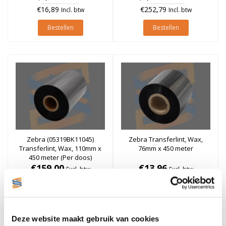
€16,89
€252,79
Incl. btw
Incl. btw
Bestellen
Bestellen
Zebra (05319BK11045)
Zebra Transferlint, Wax,
Transferlint, Wax, 110mm x
76mm x 450 meter
450 meter (Per doos)
€159,00
€13,96
Excl. btw
Excl. btw
Stukprijs: €159,00 / Per Doos
Stukprijs: €13,96 / Per Rol
€192,39
€16,89
Incl. btw
Incl. btw
Bestellen
Bestellen
Deze website maakt gebruik van cookies