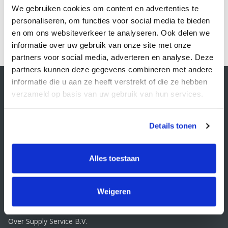
We gebruiken cookies om content en advertenties te
personaliseren, om functies voor social media te bieden
1
en om ons websiteverkeer te analyseren. Ook delen we
informatie over uw gebruik van onze site met onze
partners voor social media, adverteren en analyse. Deze
partners kunnen deze gegevens combineren met andere
Contactgegevens
informatie die u aan ze heeft verstrekt of die ze hebben
verzameld op basis van uw gebruik van hun services.
Supply Service B.V.
Nijverheidsstraat 25-K
3861 RJ Nijkerk
Details tonen
info@supplyservice.nl
+31 33 468 13 42
Alles toestaan
KvK nummer: 66384737
BTW nummer: NL856526605B01
Klantenservice
Weigeren
Contact
Over Supply Service B.V.