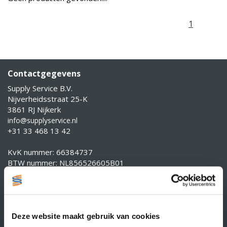
1
Contactgegevens
Supply Service B.V.
Nijverheidsstraat 25-K
3861 RJ Nijkerk
info@supplyservice.nl
+31 33 468 13 42
KvK nummer: 66384737
BTW nummer: NL856526605B01
Klantenservice
Contact
Over Supply Service B.V.
Deze website maakt gebruik van cookies