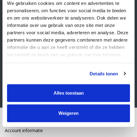
Veelgestelde vragen
We gebruiken cookies om content en advertenties te
personaliseren, om functies voor social media te bieden
Retourbeleid
en om ons websiteverkeer te analyseren. Ook delen we
Algemene voorwaarden
informatie over uw gebruik van onze site met onze
partners voor social media, adverteren en analyse. Deze
Privacy statement
partners kunnen deze gegevens combineren met andere
Klacht indienen
informatie die u aan ze heeft verstrekt of die ze hebben
verzameld op basis van uw gebruik van hun services.
Nieuwsbrief
Schrijf je in voor onze nieuwsbrief
Details tonen
Alles toestaan
Weigeren
Mijn account
Account informatie