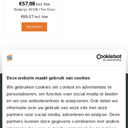
25mm, rol à 1.000 stuks (Per
€57,08
Excl. btw
doos)
Stukprijs: €57,08 / Per Doos
€69,07
Incl. btw
Bestellen
1
Deze website maakt gebruik van cookies
Contactgegevens
We gebruiken cookies om content en advertenties te
Supply Service B.V.
personaliseren, om functies voor social media te bieden
Nijverheidsstraat 25-K
en om ons websiteverkeer te analyseren. Ook delen we
3861 RJ Nijkerk
informatie over uw gebruik van onze site met onze
info@supplyservice.nl
+31 33 468 13 42
partners voor social media, adverteren en analyse. Deze
partners kunnen deze gegevens combineren met andere
KvK nummer: 66384737
informatie die u aan ze heeft verstrekt of die ze hebben