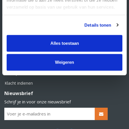
BTW nummer: NL856526605B01
verzameld op basis van uw gebruik van hun services.
Klantenservice
Contact
Details tonen
Over Supply Service B.V.
Veelgestelde vragen
Alles toestaan
Retourbeleid
Weigeren
Algemene voorwaarden
Privacy statement
Klacht indienen
Nieuwsbrief
Schrijf je in voor onze nieuwsbrief