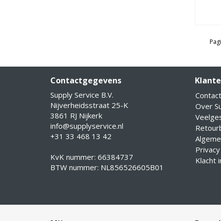
Pagi
Contactgegevens
Klante
Supply Service B.V.
Contac
Nijverheidsstraat 25-K
Over Su
3861 RJ Nijkerk
Veelge
info@supplyservice.nl
Retourb
+31 33 468 13 42
Algeme
Privacy
KvK nummer: 66384737
Klacht 
BTW nummer: NL856526605B01