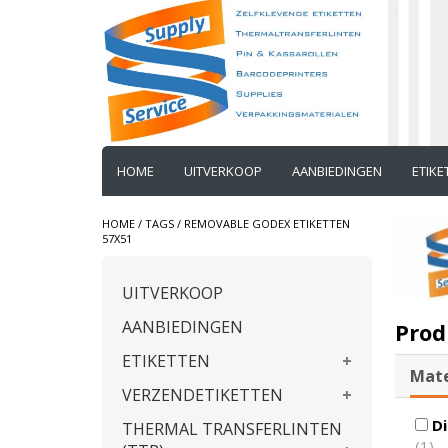
HOME
UITVERKOOP
AANBIEDINGEN
ETIK
HOME
/
TAGS
/
REMOVABLE GODEX ETIKETTEN
57X51
UITVERKOOP
AANBIEDINGEN
Prod
ETIKETTEN
Mate
VERZENDETIKETTEN
Di
THERMAL TRANSFERLINTEN
(1)