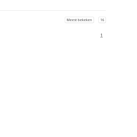
Meest bekeken
16
1