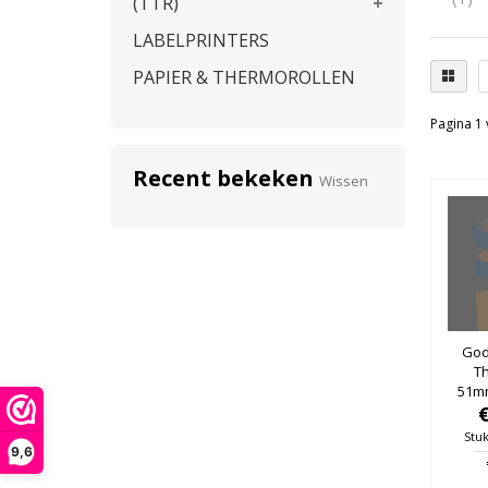
(TTR)
LABELPRINTERS
PAPIER & THERMOROLLEN
Pagina 1 
Recent bekeken
Wissen
Gode
T
51mm
25mm
Stuk
9,6