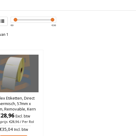
€
0
€
30
van 1
x Etiketten, Direct
hermisch, 57mm x
, Removable, Kern
, rol à 1.370 stuks
€28,96
Excl. btw
prijs: €28,96 / Per Rol
€35,04
Incl. btw