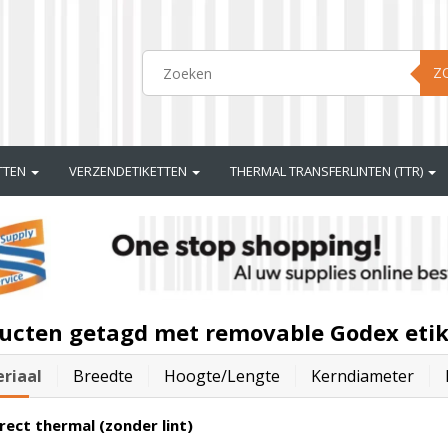
Z
ETTEN
VERZENDETIKETTEN
THERMAL TRANSFERLINTEN (TTR)
ucten getagd met removable Godex etik
riaal
Breedte
Hoogte/lengte
Kerndiameter
rect thermal (zonder lint)