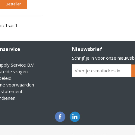
Bestellen
na 1 van 1
nservice
Nieuwsbrief
Schrijf je in voor onze nieuwsb
t
pply Service B.V.
stelde vragen
eleid
ne voorwaarden
 statement
indienen