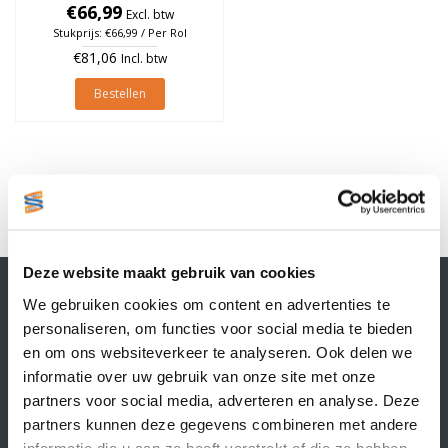
Permanent, Kern 25mm, rol
€66,99
Excl. btw
à 121 stuks
Stukprijs: €66,99 / Per Rol
€81,06
Incl. btw
Bestellen
1
Deze website maakt gebruik van cookies
Contactgegevens
We gebruiken cookies om content en advertenties te
Supply Service B.V.
personaliseren, om functies voor social media te bieden
Nijverheidsstraat 25-K
en om ons websiteverkeer te analyseren. Ook delen we
3861 RJ Nijkerk
informatie over uw gebruik van onze site met onze
info@supplyservice.nl
+31 33 468 13 42
partners voor social media, adverteren en analyse. Deze
partners kunnen deze gegevens combineren met andere
KvK nummer: 66384737
informatie die u aan ze heeft verstrekt of die ze hebben