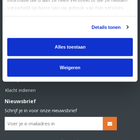
BTW nummer: NL856526605B01
verzameld op basis van uw gebruik van hun services.
Klantenservice
Contact
Details tonen
Over Supply Service B.V.
Veelgestelde vragen
Alles toestaan
Retourbeleid
Weigeren
Algemene voorwaarden
Privacy statement
Klacht indienen
Nieuwsbrief
Schrijf je in voor onze nieuwsbrief