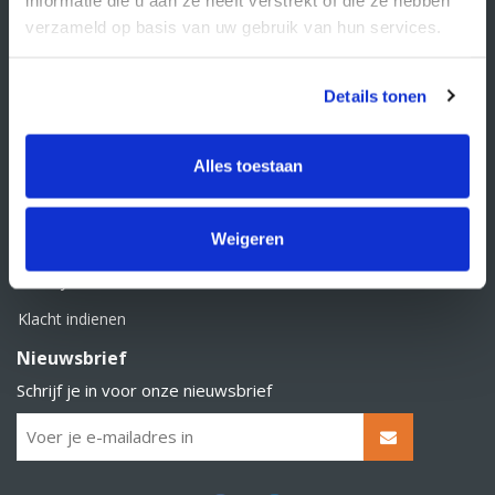
BTW nummer: NL856526605B01
verzameld op basis van uw gebruik van hun services.
Klantenservice
Contact
Details tonen
Over Supply Service B.V.
Veelgestelde vragen
Alles toestaan
Retourbeleid
Weigeren
Algemene voorwaarden
Privacy statement
Klacht indienen
Nieuwsbrief
Schrijf je in voor onze nieuwsbrief