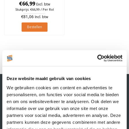
Permanent, Kern 25mm, rol
€66,99
Excl. btw
à 121 stuks
Stukprijs: €66,99 / Per Rol
€81,06
Incl. btw
Bestellen
1
Deze website maakt gebruik van cookies
Contactgegevens
We gebruiken cookies om content en advertenties te
Supply Service B.V.
personaliseren, om functies voor social media te bieden
Nijverheidsstraat 25-K
en om ons websiteverkeer te analyseren. Ook delen we
3861 RJ Nijkerk
informatie over uw gebruik van onze site met onze
info@supplyservice.nl
+31 33 468 13 42
partners voor social media, adverteren en analyse. Deze
partners kunnen deze gegevens combineren met andere
KvK nummer: 66384737
informatie die u aan ze heeft verstrekt of die ze hebben