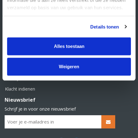
BTW nummer: NL856526605B01
verzameld op basis van uw gebruik van hun services.
Klantenservice
Contact
Details tonen
Over Supply Service B.V.
Veelgestelde vragen
Alles toestaan
Retourbeleid
Weigeren
Algemene voorwaarden
Privacy statement
Klacht indienen
Nieuwsbrief
Schrijf je in voor onze nieuwsbrief