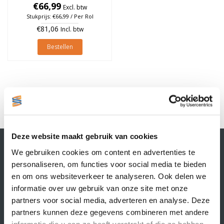
Permanent, Kern 25mm, rol
€66,99
Excl. btw
à 121 stuks
Stukprijs: €66,99 / Per Rol
€81,06
Incl. btw
Bestellen
1
Deze website maakt gebruik van cookies
Contactgegevens
We gebruiken cookies om content en advertenties te
Supply Service B.V.
personaliseren, om functies voor social media te bieden
Nijverheidsstraat 25-K
en om ons websiteverkeer te analyseren. Ook delen we
3861 RJ Nijkerk
informatie over uw gebruik van onze site met onze
info@supplyservice.nl
+31 33 468 13 42
partners voor social media, adverteren en analyse. Deze
partners kunnen deze gegevens combineren met andere
KvK nummer: 66384737
informatie die u aan ze heeft verstrekt of die ze hebben