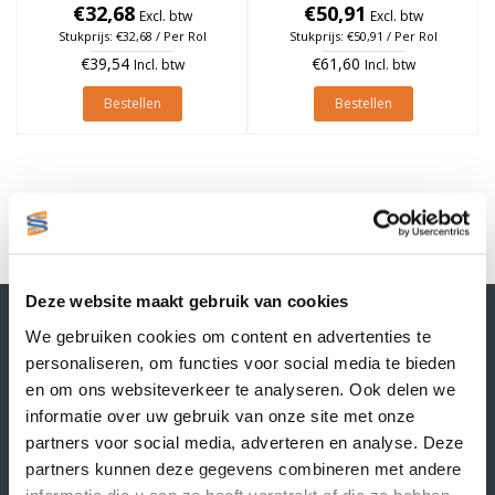
76mm, rol à 4.000 stuks
€32,68
€50,91
à 4.000 stuks
Excl. btw
Excl. btw
Stukprijs: €32,68 / Per Rol
Stukprijs: €50,91 / Per Rol
€39,54
€61,60
Incl. btw
Incl. btw
Bestellen
Bestellen
1
Deze website maakt gebruik van cookies
Contactgegevens
We gebruiken cookies om content en advertenties te
Supply Service B.V.
personaliseren, om functies voor social media te bieden
Nijverheidsstraat 25-K
en om ons websiteverkeer te analyseren. Ook delen we
3861 RJ Nijkerk
informatie over uw gebruik van onze site met onze
info@supplyservice.nl
+31 33 468 13 42
partners voor social media, adverteren en analyse. Deze
partners kunnen deze gegevens combineren met andere
KvK nummer: 66384737
informatie die u aan ze heeft verstrekt of die ze hebben