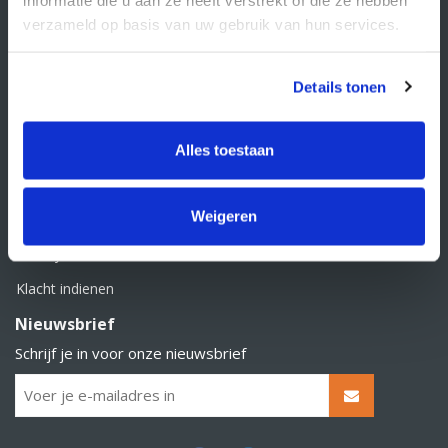
BTW nummer: NL856526605B01
verzameld op basis van uw gebruik van hun services.
Klantenservice
Contact
Details tonen
Over Supply Service B.V.
Veelgestelde vragen
Alles toestaan
Retourbeleid
Weigeren
Algemene voorwaarden
Privacy statement
Klacht indienen
Nieuwsbrief
Schrijf je in voor onze nieuwsbrief